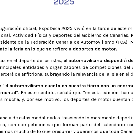
2025
uguración oficial, ExpoDeca 2025 vivió en la tarde de este mi
onal, Actividad Física y Deportes del Gobierno de Canarias,
esidente de la Federación Canaria de Automovilismo (FCA),
M
te la feria en lo que se refiere a deportes de motor.
ia en el deporte de las islas,
el automovilismo dispondrá de
incipales entidades y organizadores de competiciones del a
rcerá de anfitriona, subrayando la relevancia de la isla en el 
e “e
l automovilismo cuenta en nuestra tierra con un enorme
amental
”. En este sentido, señaló que “en esta edición, hemos
 es mucha, y, por ese motivo, los deportes de motor cuentan 
tancia de estas modalidades trasciende lo meramente deporti
ca, con competiciones que forman parte del calendario naci
 “Tenemos mucho de lo que presumir y queremos que toda Canari