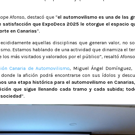
 Lope Afonso, destacó que “
el automovilismo es una de las gr
de satisfacción que ExpoDeca 2025 le otorgue el espacio q
orte en Canarias
”.
cididamente aquellas disciplinas que generan valor, no sol
smo. Estamos hablando de una actividad que dinamiza el territ
los más visitados y valorados por el público”, resaltó Afonso
ción Canaria de Automovilismo
, Miguel Ángel Domínguez, 
 donde la afición podrá encontrarse con sus ídolos y desc
mos una etapa histórica para el automovilismo en Canarias
ición que sigue llenando cada tramo y cada subida; todo
a sociedad
”.