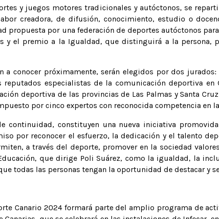
ortes y juegos motores tradicionales y autóctonos, se repart
abor creadora, de difusión, conocimiento, estudio o docen
dad propuesta por una federación de deportes autóctonos para 
 y el premio a la Igualdad, que distinguirá a la persona, 
 a conocer próximamente, serán elegidos por dos jurados: u
s reputados especialistas de la comunicación deportiva en
ción deportiva de las provincias de Las Palmas y Santa Cruz d
ompuesto por cinco expertos con reconocida competencia en l
e continuidad, constituyen una nueva iniciativa promovida
o por reconocer el esfuerzo, la dedicación y el talento dep
rmiten, a través del deporte, promover en la sociedad valores
ducación, que dirige Poli Suárez, como la igualdad, la inclu
que todas las personas tengan la oportunidad de destacar y se
orte Canario 2024 formará parte del amplio programa de act
e Canarias, que se celebrará en las instalaciones de Infecar, e